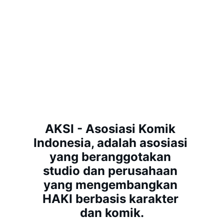
komik Indonesia, sekaligus bentuk kedekatan 
sejarah pada masa keemasan cergam. 
Sebuah kesatuan kata yang menunjukkan 
kombinasi cerita dan gambar berturut, 
menghadirkan sebuah kisah, seperti halnya 
makna 
comic 
dan 
sequential arts. Komik 
Indonesia adalah Cergam, dan sebaliknya.
AKSI - Asosiasi Komik 
Indonesia, adalah asosiasi 
yang beranggotakan 
studio dan perusahaan 
yang mengembangkan 
HAKI berbasis karakter 
dan komik.